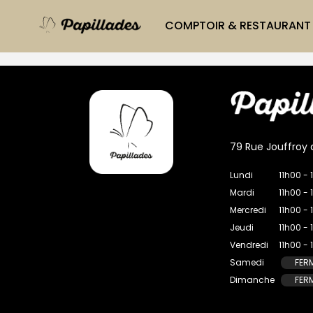
Panneau de gestion des cookies
Bienvenue sur mon thème 
COMPTOIR & RESTAURANT
79 Rue Jouffroy 
Lundi
11h00 - 
Mardi
11h00 - 
Mercredi
11h00 - 
Jeudi
11h00 - 
Vendredi
11h00 - 
Samedi
FER
Dimanche
FER