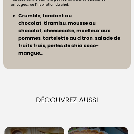
arrivages… ou l’inspiration du chef.
Crumble
,
fondant au
chocolat
,
tiramisu
,
mousse au
chocolat
,
cheesecake
,
moelleux aux
pommes
,
tartelette au citron
,
salade de
fruits frais
,
perles de chia coco-
mangue
…
DÉCOUVREZ AUSSI