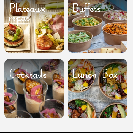
Plateaux
Buffets
repas
Cocktails
Lunch-Box